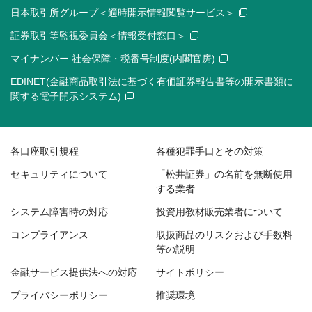
日本取引所グループ＜適時開示情報閲覧サービス＞
証券取引等監視委員会＜情報受付窓口＞
マイナンバー 社会保障・税番号制度(内閣官房)
EDINET(金融商品取引法に基づく有価証券報告書等の開示書類に
関する電子開示システム)
各口座取引規程
各種犯罪手口とその対策
セキュリティについて
「松井証券」の名前を無断使用
する業者
システム障害時の対応
投資用教材販売業者について
コンプライアンス
取扱商品のリスクおよび手数料
等の説明
金融サービス提供法への対応
サイトポリシー
プライバシーポリシー
推奨環境