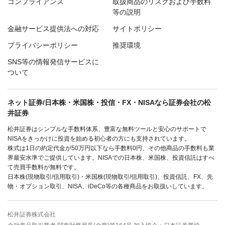
コンプライアンス
取扱商品のリスクおよび手数料
等の説明
金融サービス提供法への対応
サイトポリシー
プライバシーポリシー
推奨環境
SNS等の情報発信サービスに
ついて
ネット証券/日本株・米国株・投信・FX・NISAなら証券会社の松
井証券
松井証券はシンプルな手数料体系、豊富な無料ツールと安心のサポートで
NISAをきっかけに投資を始める初心者の方にも支持されています。
株式は1日の約定代金が50万円以下なら手数料0円、その他商品の手数料も業
界最安水準でご提供しています。NISAでの日本株、米国株、投資信託はすべ
て売買手数料が無料です。
日本株(現物取引/信用取引)・米国株(現物取引/信用取引)、投資信託、FX、先
物・オプション取引、NISA、iDeCo等の各種商品をお取扱いしています。
松井証券株式会社