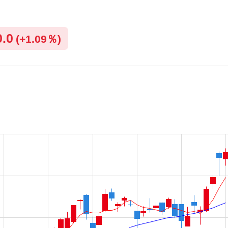
0.0
(
+
1.09％)