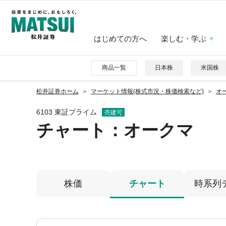
はじめての方へ
楽しむ・学ぶ
商品一覧
日本株
米国株
松井証券ホーム
マーケット情報(株式市況・株価検索など)
オー
6103 東証プライム
売建可
チャート：
オークマ
株価
チャート
時系列