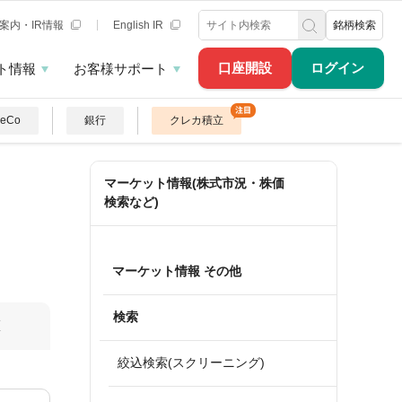
案内・IR情報
English IR
銘柄検索
口座開設
ログイン
ト情報
お客様サポート
DeCo
銀行
クレカ積立
マーケット情報(株式市況・株価
検索など)
マーケット情報 その他
検索
算
絞込検索(スクリーニング)