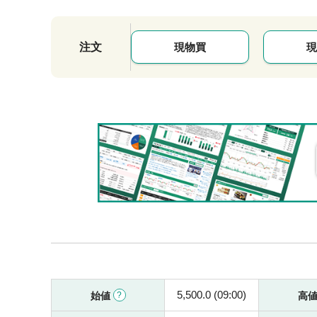
注文
現物買
現
5,500.0 (09:00)
始値
高