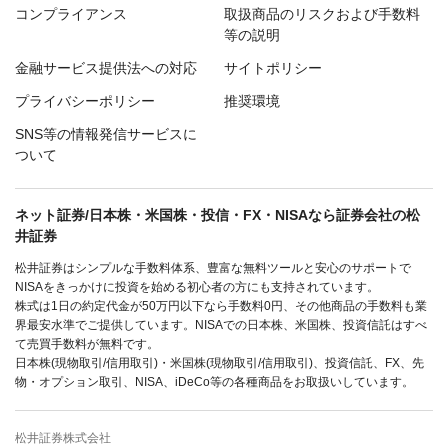
コンプライアンス
取扱商品のリスクおよび手数料
等の説明
金融サービス提供法への対応
サイトポリシー
プライバシーポリシー
推奨環境
SNS等の情報発信サービスに
ついて
ネット証券/日本株・米国株・投信・FX・NISAなら証券会社の松
井証券
松井証券はシンプルな手数料体系、豊富な無料ツールと安心のサポートで
NISAをきっかけに投資を始める初心者の方にも支持されています。
株式は1日の約定代金が50万円以下なら手数料0円、その他商品の手数料も業
界最安水準でご提供しています。NISAでの日本株、米国株、投資信託はすべ
て売買手数料が無料です。
日本株(現物取引/信用取引)・米国株(現物取引/信用取引)、投資信託、FX、先
物・オプション取引、NISA、iDeCo等の各種商品をお取扱いしています。
松井証券株式会社