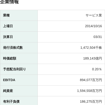
企業情報
業種
サービス業
上場日
2014/10/16
決算日
03/31
発行済株式数
1,472,504千株
時価総額
189,143億円
予想配当利回り
0.20％
EBITDA
894,077百万円
純資産
1,594,558百万円
有利子負債
186,275百万円