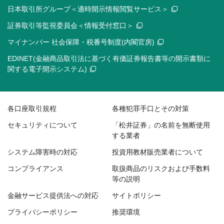
日本取引所グループ＜適時開示情報閲覧サービス＞
証券取引等監視委員会＜情報受付窓口＞
マイナンバー 社会保障・税番号制度(内閣官房)
EDINET(金融商品取引法に基づく有価証券報告書等の開示書類に
関する電子開示システム)
各口座取引規程
各種犯罪手口とその対策
セキュリティについて
「松井証券」の名前を無断使用
する業者
システム障害時の対応
投資用教材販売業者について
コンプライアンス
取扱商品のリスクおよび手数料
等の説明
金融サービス提供法への対応
サイトポリシー
プライバシーポリシー
推奨環境