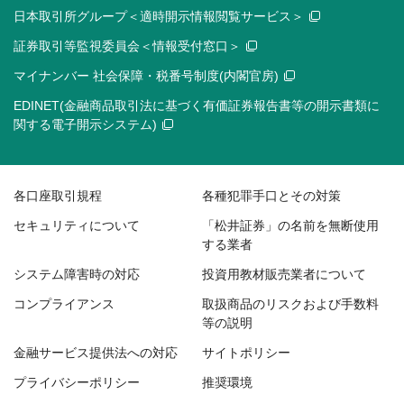
日本取引所グループ＜適時開示情報閲覧サービス＞
証券取引等監視委員会＜情報受付窓口＞
マイナンバー 社会保障・税番号制度(内閣官房)
EDINET(金融商品取引法に基づく有価証券報告書等の開示書類に
関する電子開示システム)
各口座取引規程
各種犯罪手口とその対策
セキュリティについて
「松井証券」の名前を無断使用
する業者
システム障害時の対応
投資用教材販売業者について
コンプライアンス
取扱商品のリスクおよび手数料
等の説明
金融サービス提供法への対応
サイトポリシー
プライバシーポリシー
推奨環境