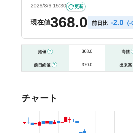
2026/8/6 15:30
更新
368.0
-
2.0
現在値
(
-
前日比
368.0
始値
高値
370.0
前日終値
出来高
チャート