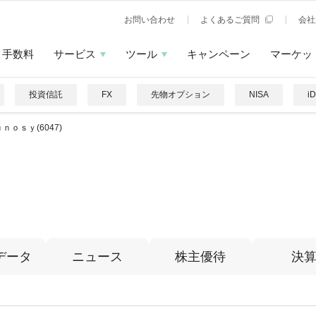
お問い合わせ
よくあるご質問
会社
手数料
サービス
ツール
キャンペーン
マーケッ
投資信託
FX
先物オプション
NISA
i
ｎｏｓｙ(6047)
データ
ニュース
株主優待
決