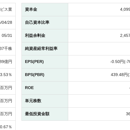
ビス業
資本金
4,0
/04/28
自己資本比率
05/31
利益余剰金
2,4
237千株
純資産経常利益率
89億円
EPS(PER)
-
0.50円(
-
7
3.53％
BPS(PBR)
439.48円(
-百万円
ROE
51百万円
単元株数
1百万円
最低投資金額
3
0.67％