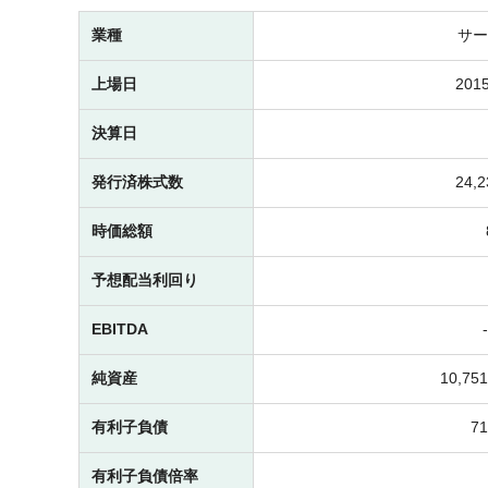
業種
サー
上場日
2015
決算日
発行済株式数
24,
時価総額
予想配当利回り
EBITDA
純資産
10,7
有利子負債
7
有利子負債倍率