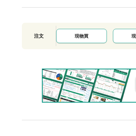
注文
現物買
現