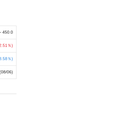
 ~
450.0
2.51％)
8.58％)
(08/06)