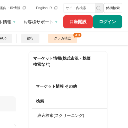
案内・IR情報
English IR
銘柄検索
口座開設
ログイン
ト情報
お客様サポート
DeCo
銀行
クレカ積立
マーケット情報(株式市況・株価
検索など)
マーケット情報 その他
検索
算
絞込検索(スクリーニング)