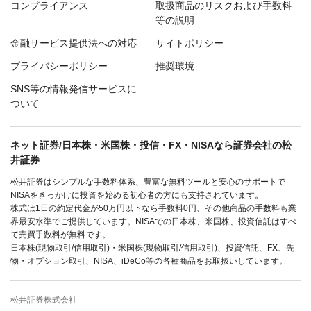
コンプライアンス
取扱商品のリスクおよび手数料
等の説明
金融サービス提供法への対応
サイトポリシー
プライバシーポリシー
推奨環境
SNS等の情報発信サービスに
ついて
ネット証券/日本株・米国株・投信・FX・NISAなら証券会社の松
井証券
松井証券はシンプルな手数料体系、豊富な無料ツールと安心のサポートで
NISAをきっかけに投資を始める初心者の方にも支持されています。
株式は1日の約定代金が50万円以下なら手数料0円、その他商品の手数料も業
界最安水準でご提供しています。NISAでの日本株、米国株、投資信託はすべ
て売買手数料が無料です。
日本株(現物取引/信用取引)・米国株(現物取引/信用取引)、投資信託、FX、先
物・オプション取引、NISA、iDeCo等の各種商品をお取扱いしています。
松井証券株式会社