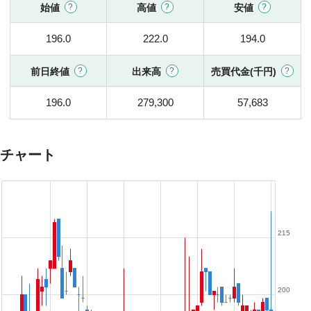
始値
高値
安値
196.0
222.0
194.0
前日終値
出来高
売買代金(千円)
196.0
279,300
57,683
チャート
215
200