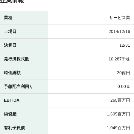
企業情報
業種
サービス業
上場日
2014/12/16
決算日
12/31
発行済株式数
10,287千株
時価総額
20億円
予想配当利回り
0.00％
EBITDA
265百万円
純資産
1,695百万円
有利子負債
1,049百万円