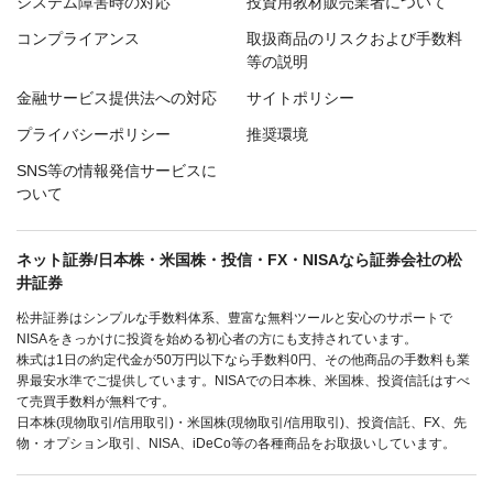
システム障害時の対応
投資用教材販売業者について
コンプライアンス
取扱商品のリスクおよび手数料
等の説明
金融サービス提供法への対応
サイトポリシー
プライバシーポリシー
推奨環境
SNS等の情報発信サービスに
ついて
ネット証券/日本株・米国株・投信・FX・NISAなら証券会社の松
井証券
松井証券はシンプルな手数料体系、豊富な無料ツールと安心のサポートで
NISAをきっかけに投資を始める初心者の方にも支持されています。
株式は1日の約定代金が50万円以下なら手数料0円、その他商品の手数料も業
界最安水準でご提供しています。NISAでの日本株、米国株、投資信託はすべ
て売買手数料が無料です。
日本株(現物取引/信用取引)・米国株(現物取引/信用取引)、投資信託、FX、先
物・オプション取引、NISA、iDeCo等の各種商品をお取扱いしています。