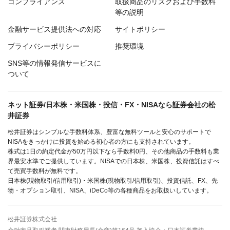
コンプライアンス
取扱商品のリスクおよび手数料
等の説明
金融サービス提供法への対応
サイトポリシー
プライバシーポリシー
推奨環境
SNS等の情報発信サービスに
ついて
ネット証券/日本株・米国株・投信・FX・NISAなら証券会社の松
井証券
松井証券はシンプルな手数料体系、豊富な無料ツールと安心のサポートで
NISAをきっかけに投資を始める初心者の方にも支持されています。
株式は1日の約定代金が50万円以下なら手数料0円、その他商品の手数料も業
界最安水準でご提供しています。NISAでの日本株、米国株、投資信託はすべ
て売買手数料が無料です。
日本株(現物取引/信用取引)・米国株(現物取引/信用取引)、投資信託、FX、先
物・オプション取引、NISA、iDeCo等の各種商品をお取扱いしています。
松井証券株式会社