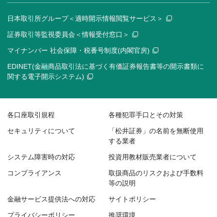
日本取引所グループ＜適時開示情報閲覧サービス＞
証券取引等監視委員会＜情報受付窓口＞
マイナンバー 社会保障・税番号制度(内閣官房)
EDINET(金融商品取引法に基づく有価証券報告書等の開示書類に
関する電子開示システム)
各口座取引規程
各種犯罪手口とその対策
セキュリティについて
「松井証券」の名前を無断使用
する業者
システム障害時の対応
投資用教材販売業者について
コンプライアンス
取扱商品のリスクおよび手数料
等の説明
金融サービス提供法への対応
サイトポリシー
プライバシーポリシー
推奨環境