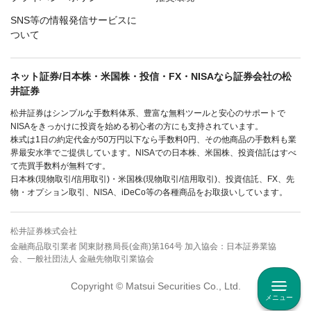
SNS等の情報発信サービスに
ついて
ネット証券/日本株・米国株・投信・FX・NISAなら証券会社の松
井証券
松井証券はシンプルな手数料体系、豊富な無料ツールと安心のサポートで
NISAをきっかけに投資を始める初心者の方にも支持されています。
株式は1日の約定代金が50万円以下なら手数料0円、その他商品の手数料も業
界最安水準でご提供しています。NISAでの日本株、米国株、投資信託はすべ
て売買手数料が無料です。
日本株(現物取引/信用取引)・米国株(現物取引/信用取引)、投資信託、FX、先
物・オプション取引、NISA、iDeCo等の各種商品をお取扱いしています。
松井証券株式会社
金融商品取引業者 関東財務局長(金商)第164号 加入協会：日本証券業協
会、一般社団法人 金融先物取引業協会
Copyright © Matsui Securities Co., Ltd.
メニュー