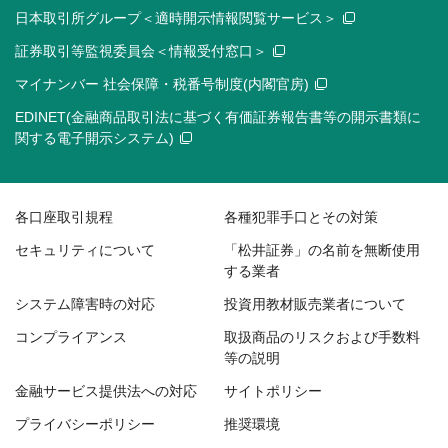
日本取引所グループ＜適時開示情報閲覧サービス＞
証券取引等監視委員会＜情報受付窓口＞
マイナンバー 社会保障・税番号制度(内閣官房)
EDINET(金融商品取引法に基づく有価証券報告書等の開示書類に
関する電子開示システム)
各口座取引規程
各種犯罪手口とその対策
セキュリティについて
「松井証券」の名前を無断使用
する業者
システム障害時の対応
投資用教材販売業者について
コンプライアンス
取扱商品のリスクおよび手数料
等の説明
金融サービス提供法への対応
サイトポリシー
プライバシーポリシー
推奨環境