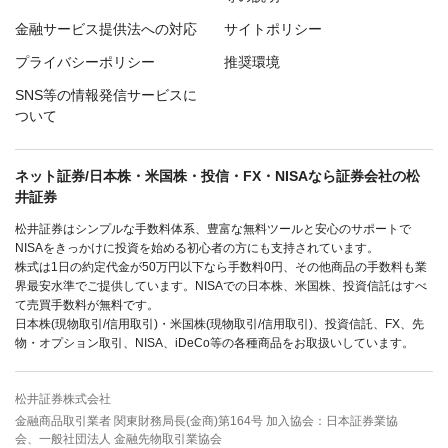
金融サービス提供法への対応
サイトポリシー
プライバシーポリシー
推奨環境
SNS等の情報発信サービスに
ついて
ネット証券/日本株・米国株・投信・FX・NISAなら証券会社の松
井証券
松井証券はシンプルな手数料体系、豊富な無料ツールと安心のサポートで
NISAをきっかけに投資を始める初心者の方にも支持されています。
株式は1日の約定代金が50万円以下なら手数料0円、その他商品の手数料も業
界最安水準でご提供しています。NISAでの日本株、米国株、投資信託はすべ
て売買手数料が無料です。
日本株(現物取引/信用取引)・米国株(現物取引/信用取引)、投資信託、FX、先
物・オプション取引、NISA、iDeCo等の各種商品をお取扱いしています。
松井証券株式会社
金融商品取引業者 関東財務局長(金商)第164号 加入協会：日本証券業協
会、一般社団法人 金融先物取引業協会