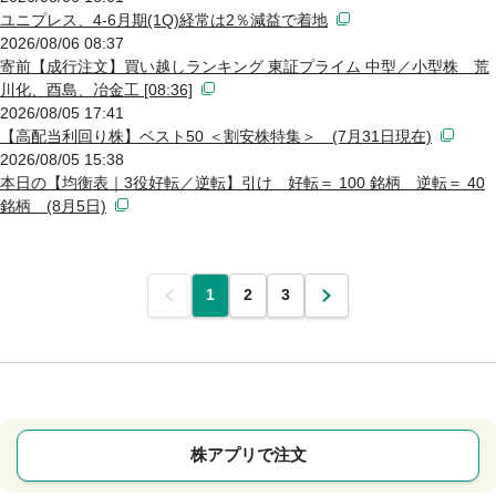
ユニプレス、4-6月期(1Q)経常は2％減益で着地
2026/08/06 08:37
寄前【成行注文】買い越しランキング 東証プライム 中型／小型株 荒
川化、酉島、冶金工 [08:36]
2026/08/05 17:41
【高配当利回り株】ベスト50 ＜割安株特集＞ (7月31日現在)
2026/08/05 15:38
本日の【均衡表｜3役好転／逆転】引け 好転＝ 100 銘柄 逆転＝ 40
銘柄 (8月5日)
前
1
2
3
次
株アプリで注文