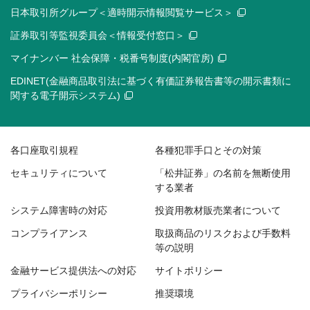
日本取引所グループ＜適時開示情報閲覧サービス＞
証券取引等監視委員会＜情報受付窓口＞
マイナンバー 社会保障・税番号制度(内閣官房)
EDINET(金融商品取引法に基づく有価証券報告書等の開示書類に
関する電子開示システム)
各口座取引規程
各種犯罪手口とその対策
セキュリティについて
「松井証券」の名前を無断使用
する業者
システム障害時の対応
投資用教材販売業者について
コンプライアンス
取扱商品のリスクおよび手数料
等の説明
金融サービス提供法への対応
サイトポリシー
プライバシーポリシー
推奨環境