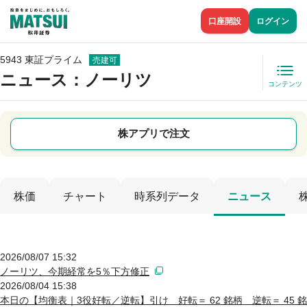
口座開設
ログイン
5943 東証プライム
売建可
ニュース
：ノーリツ
コンテンツ
株アプリで注文
株価
チャート
時系列データ
ニュース
2026/08/07 15:32
ノーリツ、今期経常を5％下方修正
2026/08/04 15:38
本日の【均衡表｜3役好転／逆転】引け 好転＝ 62 銘柄 逆転＝ 45 銘