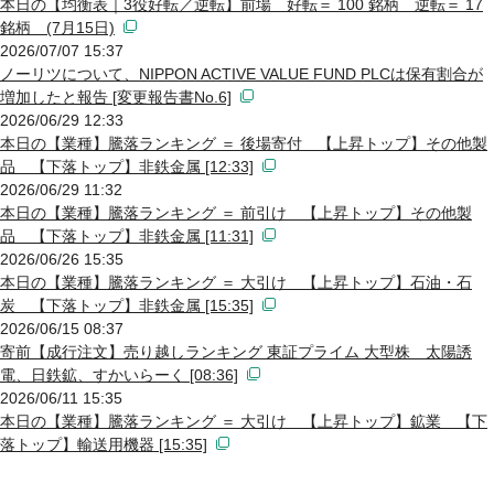
本日の【均衡表｜3役好転／逆転】前場 好転＝ 100 銘柄 逆転＝ 17
銘柄 (7月15日)
2026/07/07 15:37
ノーリツについて、NIPPON ACTIVE VALUE FUND PLCは保有割合が
増加したと報告 [変更報告書No.6]
2026/06/29 12:33
本日の【業種】騰落ランキング ＝ 後場寄付 【上昇トップ】その他製
品 【下落トップ】非鉄金属 [12:33]
2026/06/29 11:32
本日の【業種】騰落ランキング ＝ 前引け 【上昇トップ】その他製
品 【下落トップ】非鉄金属 [11:31]
2026/06/26 15:35
本日の【業種】騰落ランキング ＝ 大引け 【上昇トップ】石油・石
炭 【下落トップ】非鉄金属 [15:35]
2026/06/15 08:37
寄前【成行注文】売り越しランキング 東証プライム 大型株 太陽誘
電、日鉄鉱、すかいらーく [08:36]
2026/06/11 15:35
本日の【業種】騰落ランキング ＝ 大引け 【上昇トップ】鉱業 【下
落トップ】輸送用機器 [15:35]