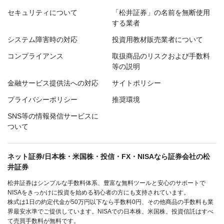
セキュリティについて
「松井証券」の名前を無断使用
する業者
システム障害時の対応
投資用教材販売業者について
コンプライアンス
取扱商品のリスクおよび手数料
等の説明
金融サービス提供法への対応
サイトポリシー
プライバシーポリシー
推奨環境
SNS等の情報発信サービスに
ついて
ネット証券/日本株・米国株・投信・FX・NISAなら証券会社の松
井証券
松井証券はシンプルな手数料体系、豊富な無料ツールと安心のサポートで
NISAをきっかけに投資を始める初心者の方にも支持されています。
株式は1日の約定代金が50万円以下なら手数料0円、その他商品の手数料も業
界最安水準でご提供しています。NISAでの日本株、米国株、投資信託はすべ
て売買手数料が無料です。