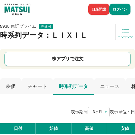
口座開設
ログイン
5938 東証プライム
売建可
時系列データ
：ＬＩＸＩＬ
コンテンツ
株アプリで注文
株価
チャート
時系列データ
ニュース
表示期間
表示単位：
日
3ヶ月
日付
始値
高値
安値