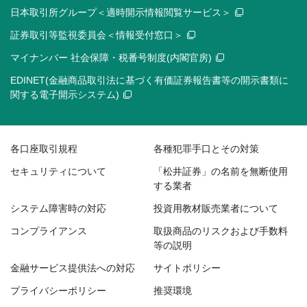
日本取引所グループ＜適時開示情報閲覧サービス＞
証券取引等監視委員会＜情報受付窓口＞
マイナンバー 社会保障・税番号制度(内閣官房)
EDINET(金融商品取引法に基づく有価証券報告書等の開示書類に
関する電子開示システム)
各口座取引規程
各種犯罪手口とその対策
セキュリティについて
「松井証券」の名前を無断使用
する業者
システム障害時の対応
投資用教材販売業者について
コンプライアンス
取扱商品のリスクおよび手数料
等の説明
金融サービス提供法への対応
サイトポリシー
プライバシーポリシー
推奨環境