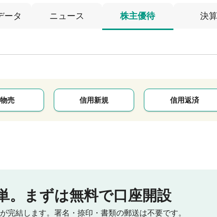
データ
ニュース
株主優待
決
物売
信用新規
信用返済
単。
まずは無料で口座開設
が完結します。
署名・捺印・書類の郵送は不要です。