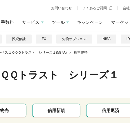
お問い合わせ
よくあるご質問
会社
手数料
サービス
ツール
キャンペーン
マーケッ
投資信託
FX
先物オプション
NISA
i
ンベスコＱＱＱトラスト シリーズ１(587A)
株主優待
ＱＱトラスト シリーズ１
物売
信用新規
信用返済