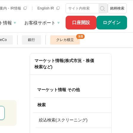
案内・IR情報
English IR
銘柄検索
口座開設
ログイン
ト情報
お客様サポート
DeCo
銀行
クレカ積立
マーケット情報(株式市況・株価
検索など)
マーケット情報 その他
検索
絞込検索(スクリーニング)