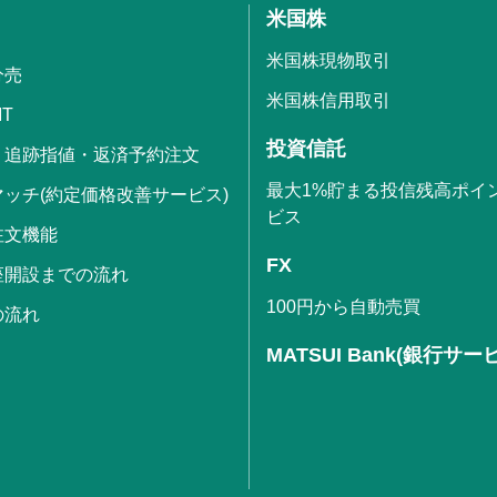
米国株
米国株現物取引
分売
米国株信用取引
IT
投資信託
・追跡指値・返済予約注文
最大1%貯まる投信残高ポイ
ッチ(約定価格改善サービス)
ビス
注文機能
FX
座開設までの流れ
100円から自動売買
の流れ
MATSUI Bank(銀行サー