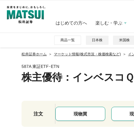
はじめての方へ
楽しむ・学ぶ
商品一覧
日本株
米国株
松井証券ホーム
マーケット情報(株式市況・株価検索など)
イ
587A 東証ETF･ETN
株主優待
：インベスコＱ
注文
現物買
現