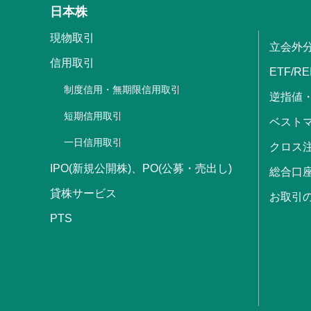
日本株
現物取引
立会外
信用取引
ETF/RE
制度信用・無期限信用取引
逆指値
短期信用取引
ベストマ
一日信用取引
クロス
IPO(新規公開株)、PO(公募・売出し)
総合口
貸株サービス
お取引
PTS