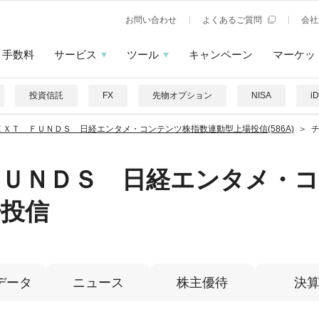
お問い合わせ
よくあるご質問
会社
手数料
サービス
ツール
キャンペーン
マーケッ
投資信託
FX
先物オプション
NISA
i
ＥＸＴ ＦＵＮＤＳ 日経エンタメ・コンテンツ株指数連動型上場投信(586A)
ＦＵＮＤＳ 日経エンタメ・
場投信
データ
ニュース
株主優待
決