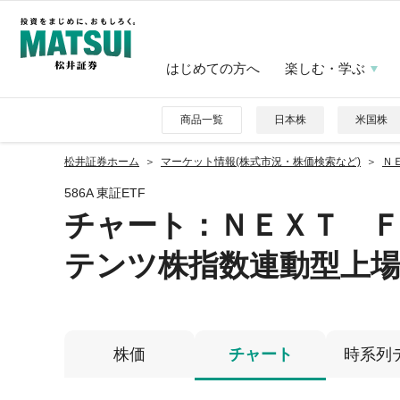
はじめての方へ
楽しむ・学ぶ
商品一覧
日本株
米国株
松井証券ホーム
マーケット情報(株式市況・株価検索など)
Ｎ
586A 東証ETF
チャート：
ＮＥＸＴ 
テンツ株指数連動型上
株価
チャート
時系列