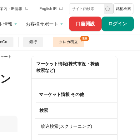
案内・IR情報
English IR
銘柄検索
口座開設
ログイン
ト情報
お客様サポート
DeCo
銀行
クレカ積立
チャート
マーケット情報(株式市況・株価
検索など)
コン
マーケット情報 その他
検索
算
絞込検索(スクリーニング)