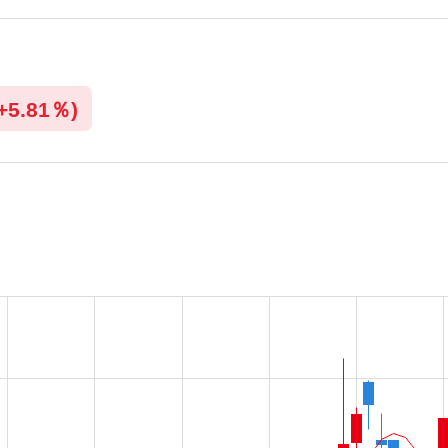
+
5.81％)