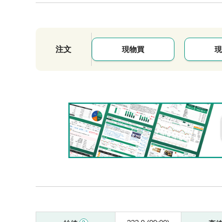
注文
現物買
現