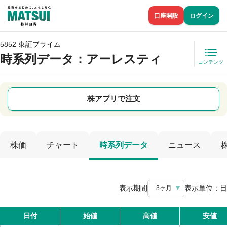
口座開設
ログイン
5852 東証プライム
時系列データ
：アーレスティ
コンテンツ
株アプリで注文
株価
チャート
時系列データ
ニュース
表示期間
表示単位：
日
3ヶ月
日付
始値
高値
安値