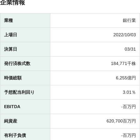
企業情報
業種
銀行業
上場日
2022/10/03
決算日
03/31
発行済株式数
184,771千株
時価総額
6,255億円
予想配当利回り
3.01％
EBITDA
-百万円
純資産
620,700百万円
有利子負債
-百万円