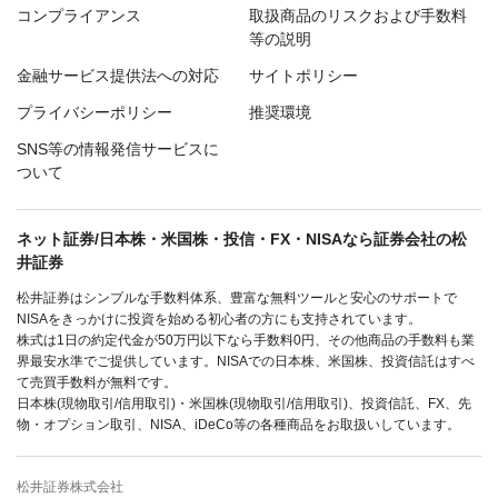
コンプライアンス
取扱商品のリスクおよび手数料
等の説明
金融サービス提供法への対応
サイトポリシー
プライバシーポリシー
推奨環境
SNS等の情報発信サービスに
ついて
ネット証券/日本株・米国株・投信・FX・NISAなら証券会社の松
井証券
松井証券はシンプルな手数料体系、豊富な無料ツールと安心のサポートで
NISAをきっかけに投資を始める初心者の方にも支持されています。
株式は1日の約定代金が50万円以下なら手数料0円、その他商品の手数料も業
界最安水準でご提供しています。NISAでの日本株、米国株、投資信託はすべ
て売買手数料が無料です。
日本株(現物取引/信用取引)・米国株(現物取引/信用取引)、投資信託、FX、先
物・オプション取引、NISA、iDeCo等の各種商品をお取扱いしています。
松井証券株式会社