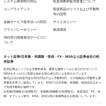
システム障害時の対応
投資用教材販売業者について
コンプライアンス
取扱商品のリスクおよび手数料
等の説明
金融サービス提供法への対応
サイトポリシー
プライバシーポリシー
推奨環境
SNS等の情報発信サービスに
ついて
ネット証券/日本株・米国株・投信・FX・NISAなら証券会社の松
井証券
松井証券はシンプルな手数料体系、豊富な無料ツールと安心のサポートで
NISAをきっかけに投資を始める初心者の方にも支持されています。
株式は1日の約定代金が50万円以下なら手数料0円、その他商品の手数料も業
界最安水準でご提供しています。NISAでの日本株、米国株、投資信託はすべ
て売買手数料が無料です。
日本株(現物取引/信用取引)・米国株(現物取引/信用取引)、投資信託、FX、先
物・オプション取引、NISA、iDeCo等の各種商品をお取扱いしています。