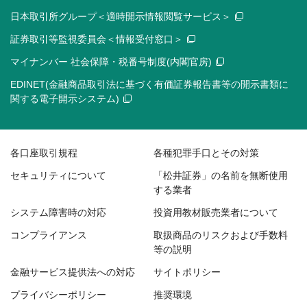
日本取引所グループ＜適時開示情報閲覧サービス＞
証券取引等監視委員会＜情報受付窓口＞
マイナンバー 社会保障・税番号制度(内閣官房)
EDINET(金融商品取引法に基づく有価証券報告書等の開示書類に
関する電子開示システム)
各口座取引規程
各種犯罪手口とその対策
セキュリティについて
「松井証券」の名前を無断使用
する業者
システム障害時の対応
投資用教材販売業者について
コンプライアンス
取扱商品のリスクおよび手数料
等の説明
金融サービス提供法への対応
サイトポリシー
プライバシーポリシー
推奨環境