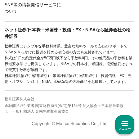
SNS等の情報発信サービスに
ついて
ネット証券/日本株・米国株・投信・FX・NISAなら証券会社の松
井証券
松井証券はシンプルな手数料体系、豊富な無料ツールと安心のサポートで
NISAをきっかけに投資を始める初心者の方にも支持されています。
株式は1日の約定代金が50万円以下なら手数料0円、その他商品の手数料も業
界最安水準でご提供しています。NISAでの日本株、米国株、投資信託はすべ
て売買手数料が無料です。
日本株(現物取引/信用取引)・米国株(現物取引/信用取引)、投資信託、FX、先
物・オプション取引、NISA、iDeCo等の各種商品をお取扱いしています。
松井証券株式会社
金融商品取引業者 関東財務局長(金商)第164号 加入協会：日本証券業協
会、一般社団法人 金融先物取引業協会
Copyright © Matsui Securities Co., Ltd.
メニュー