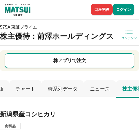
口座開設
ログイン
575A 東証プライム
株主優待
：前澤ホールディングス
コンテンツ
株アプリで注文
価
チャート
時系列データ
ニュース
株主優
新潟県産コシヒカリ
食料品