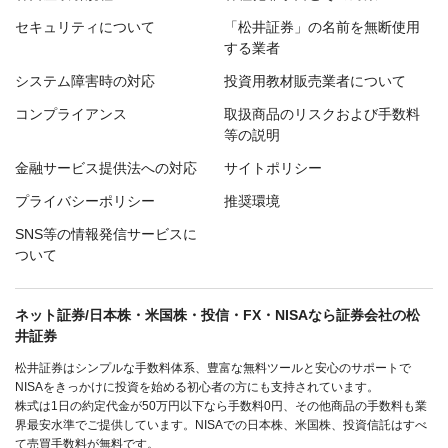
セキュリティについて
「松井証券」の名前を無断使用
する業者
システム障害時の対応
投資用教材販売業者について
コンプライアンス
取扱商品のリスクおよび手数料
等の説明
金融サービス提供法への対応
サイトポリシー
プライバシーポリシー
推奨環境
SNS等の情報発信サービスに
ついて
ネット証券/日本株・米国株・投信・FX・NISAなら証券会社の松
井証券
松井証券はシンプルな手数料体系、豊富な無料ツールと安心のサポートで
NISAをきっかけに投資を始める初心者の方にも支持されています。
株式は1日の約定代金が50万円以下なら手数料0円、その他商品の手数料も業
界最安水準でご提供しています。NISAでの日本株、米国株、投資信託はすべ
て売買手数料が無料です。