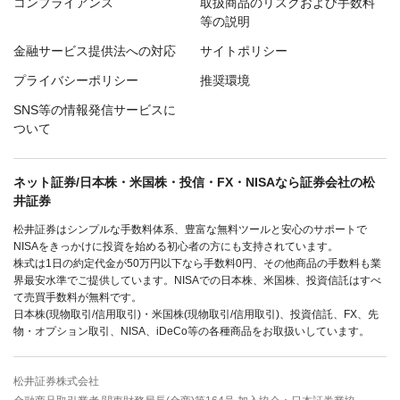
コンプライアンス
取扱商品のリスクおよび手数料
等の説明
金融サービス提供法への対応
サイトポリシー
プライバシーポリシー
推奨環境
SNS等の情報発信サービスに
ついて
ネット証券/日本株・米国株・投信・FX・NISAなら証券会社の松
井証券
松井証券はシンプルな手数料体系、豊富な無料ツールと安心のサポートで
NISAをきっかけに投資を始める初心者の方にも支持されています。
株式は1日の約定代金が50万円以下なら手数料0円、その他商品の手数料も業
界最安水準でご提供しています。NISAでの日本株、米国株、投資信託はすべ
て売買手数料が無料です。
日本株(現物取引/信用取引)・米国株(現物取引/信用取引)、投資信託、FX、先
物・オプション取引、NISA、iDeCo等の各種商品をお取扱いしています。
松井証券株式会社