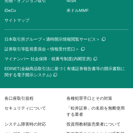
先物・オプション取引
NISA
iDeCo
米ドルMMF
サイトマップ
日本取引所グループ＜適時開示情報閲覧サービス＞
証券取引等監視委員会＜情報受付窓口＞
マイナンバー 社会保障・税番号制度(内閣官房)
EDINET(金融商品取引法に基づく有価証券報告書等の開示書類に
関する電子開示システム)
各口座取引規程
各種犯罪手口とその対策
セキュリティについて
「松井証券」の名前を無断使用
する業者
システム障害時の対応
投資用教材販売業者について