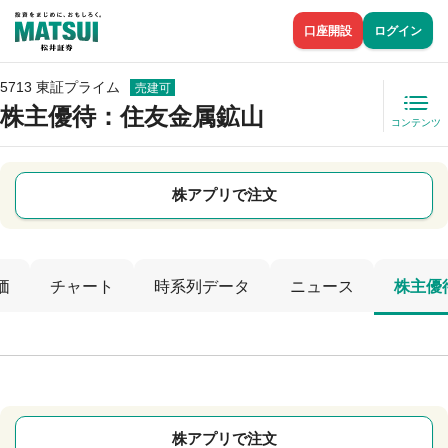
口座開設
ログイン
5713 東証プライム
売建可
株主優待
：住友金属鉱山
コンテンツ
株アプリで注文
価
チャート
時系列データ
ニュース
株主優
株アプリで注文