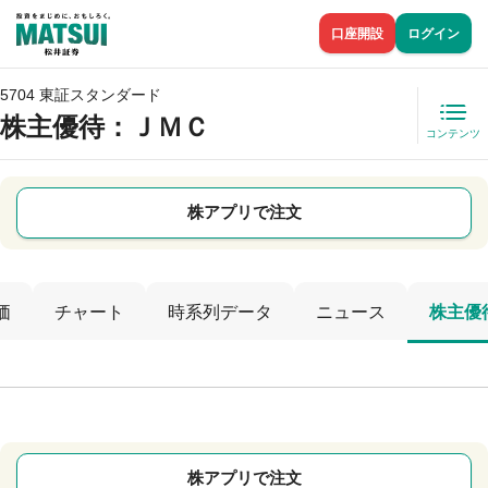
口座開設
ログイン
5704 東証スタンダード
株主優待
：ＪＭＣ
コンテンツ
株アプリで注文
価
チャート
時系列データ
ニュース
株主優
株アプリで注文