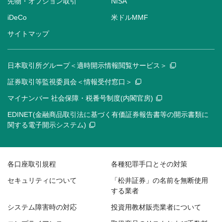
先物・オプション取引
NISA
iDeCo
米ドルMMF
サイトマップ
日本取引所グループ＜適時開示情報閲覧サービス＞
証券取引等監視委員会＜情報受付窓口＞
マイナンバー 社会保障・税番号制度(内閣官房)
EDINET(金融商品取引法に基づく有価証券報告書等の開示書類に
関する電子開示システム)
各口座取引規程
各種犯罪手口とその対策
セキュリティについて
「松井証券」の名前を無断使用
する業者
システム障害時の対応
投資用教材販売業者について