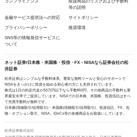
コンプライアンス
取扱商品のリスクおよび手数料
等の説明
金融サービス提供法への対応
サイトポリシー
プライバシーポリシー
推奨環境
SNS等の情報発信サービスに
ついて
ネット証券/日本株・米国株・投信・FX・NISAなら証券会社の松
井証券
松井証券はシンプルな手数料体系、豊富な無料ツールと安心のサポートで
NISAをきっかけに投資を始める初心者の方にも支持されています。
株式は1日の約定代金が50万円以下なら手数料0円、その他商品の手数料も業
界最安水準でご提供しています。NISAでの日本株、米国株、投資信託はすべ
て売買手数料が無料です。
日本株(現物取引/信用取引)・米国株(現物取引/信用取引)、投資信託、FX、先
物・オプション取引、NISA、iDeCo等の各種商品をお取扱いしています。
松井証券株式会社