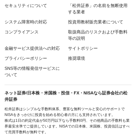
セキュリティについて
「松井証券」の名前を無断使用
する業者
システム障害時の対応
投資用教材販売業者について
コンプライアンス
取扱商品のリスクおよび手数料
等の説明
金融サービス提供法への対応
サイトポリシー
プライバシーポリシー
推奨環境
SNS等の情報発信サービスに
ついて
ネット証券/日本株・米国株・投信・FX・NISAなら証券会社の松
井証券
松井証券はシンプルな手数料体系、豊富な無料ツールと安心のサポートで
NISAをきっかけに投資を始める初心者の方にも支持されています。
株式は1日の約定代金が50万円以下なら手数料0円、その他商品の手数料も業
界最安水準でご提供しています。NISAでの日本株、米国株、投資信託はすべ
て売買手数料が無料です。