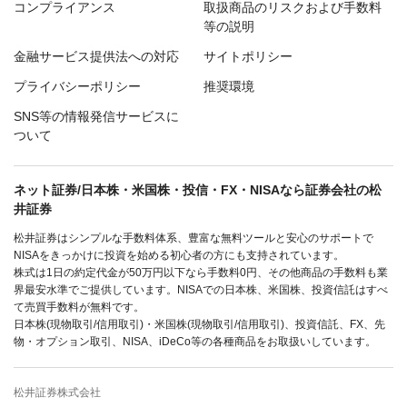
コンプライアンス
取扱商品のリスクおよび手数料
等の説明
金融サービス提供法への対応
サイトポリシー
プライバシーポリシー
推奨環境
SNS等の情報発信サービスに
ついて
ネット証券/日本株・米国株・投信・FX・NISAなら証券会社の松
井証券
松井証券はシンプルな手数料体系、豊富な無料ツールと安心のサポートで
NISAをきっかけに投資を始める初心者の方にも支持されています。
株式は1日の約定代金が50万円以下なら手数料0円、その他商品の手数料も業
界最安水準でご提供しています。NISAでの日本株、米国株、投資信託はすべ
て売買手数料が無料です。
日本株(現物取引/信用取引)・米国株(現物取引/信用取引)、投資信託、FX、先
物・オプション取引、NISA、iDeCo等の各種商品をお取扱いしています。
松井証券株式会社