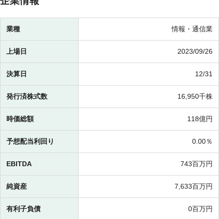
企業情報
業種
情報・通信業
上場日
2023/09/26
決算日
12/31
発行済株式数
16,950千株
時価総額
118億円
予想配当利回り
0.00％
EBITDA
743百万円
純資産
7,633百万円
有利子負債
0百万円