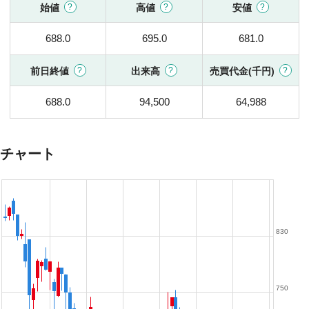
始値
高値
安値
688.0
695.0
681.0
前日終値
出来高
売買代金(千円)
688.0
94,500
64,988
チャート
830
750