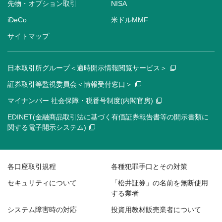
先物・オプション取引
NISA
iDeCo
米ドルMMF
サイトマップ
日本取引所グループ＜適時開示情報閲覧サービス＞
証券取引等監視委員会＜情報受付窓口＞
マイナンバー 社会保障・税番号制度(内閣官房)
EDINET(金融商品取引法に基づく有価証券報告書等の開示書類に
関する電子開示システム)
各口座取引規程
各種犯罪手口とその対策
セキュリティについて
「松井証券」の名前を無断使用
する業者
システム障害時の対応
投資用教材販売業者について