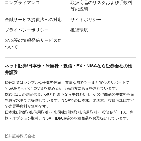
コンプライアンス
取扱商品のリスクおよび手数料
等の説明
金融サービス提供法への対応
サイトポリシー
プライバシーポリシー
推奨環境
SNS等の情報発信サービスに
ついて
ネット証券/日本株・米国株・投信・FX・NISAなら証券会社の松
井証券
松井証券はシンプルな手数料体系、豊富な無料ツールと安心のサポートで
NISAをきっかけに投資を始める初心者の方にも支持されています。
株式は1日の約定代金が50万円以下なら手数料0円、その他商品の手数料も業
界最安水準でご提供しています。NISAでの日本株、米国株、投資信託はすべ
て売買手数料が無料です。
日本株(現物取引/信用取引)・米国株(現物取引/信用取引)、投資信託、FX、先
物・オプション取引、NISA、iDeCo等の各種商品をお取扱いしています。
松井証券株式会社