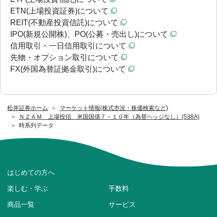
ETN(上場投資証券)について
REIT(不動産投資信託)について
IPO(新規公開株)、PO(公募・売出し)について
信用取引・一日信用取引について
先物・オプション取引について
FX(外国為替証拠金取引)について
松井証券ホーム
マーケット情報(株式市況・株価検索など)
ＮＺＡＭ 上場投信 米国国債７－１０年（為替ヘッジなし）(538A)
時系列データ
はじめての方へ
楽しむ・学ぶ
手数料
商品一覧
サービス