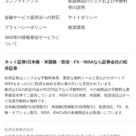
コンプライアンス
取扱商品のリスクおよび手数料
等の説明
金融サービス提供法への対応
サイトポリシー
プライバシーポリシー
推奨環境
SNS等の情報発信サービスに
ついて
ネット証券/日本株・米国株・投信・FX・NISAなら証券会社の松
井証券
松井証券はシンプルな手数料体系、豊富な無料ツールと安心のサポートで
NISAをきっかけに投資を始める初心者の方にも支持されています。
株式は1日の約定代金が50万円以下なら手数料0円、その他商品の手数料も業
界最安水準でご提供しています。NISAでの日本株、米国株、投資信託はすべ
て売買手数料が無料です。
日本株(現物取引/信用取引)・米国株(現物取引/信用取引)、投資信託、FX、先
物・オプション取引、NISA、iDeCo等の各種商品をお取扱いしています。
松井証券株式会社