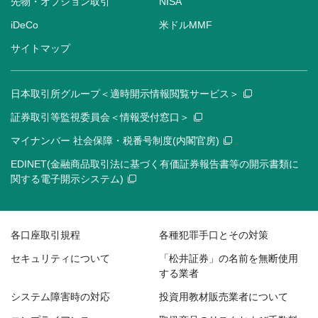
先物・オプション取引
NISA
iDeCo
米ドルMMF
サイトマップ
日本取引所グループ＜適時開示情報閲覧サービス＞
証券取引等監視委員会＜情報受付窓口＞
マイナンバー 社会保障・税番号制度(内閣官房)
EDINET(金融商品取引法に基づく有価証券報告書等の開示書類に
関する電子開示システム)
各口座取引規程
各種犯罪手口とその対策
セキュリティについて
「松井証券」の名前を無断使用
する業者
システム障害時の対応
投資用教材販売業者について