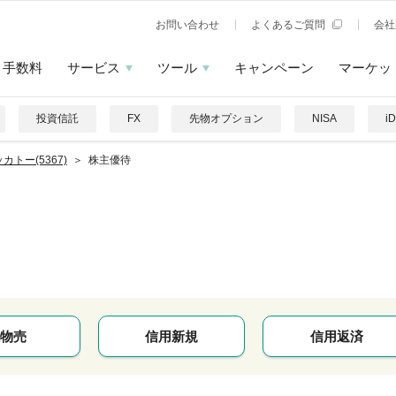
お問い合わせ
よくあるご質問
会社
手数料
サービス
ツール
キャンペーン
マーケッ
投資信託
FX
先物オプション
NISA
i
カトー(5367)
株主優待
物売
信用新規
信用返済