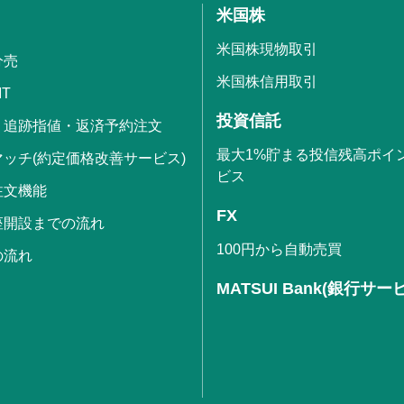
米国株
米国株現物取引
分売
米国株信用取引
IT
投資信託
・追跡指値・返済予約注文
最大1%貯まる投信残高ポイ
ッチ(約定価格改善サービス)
ビス
注文機能
FX
座開設までの流れ
100円から自動売買
の流れ
MATSUI Bank(銀行サー