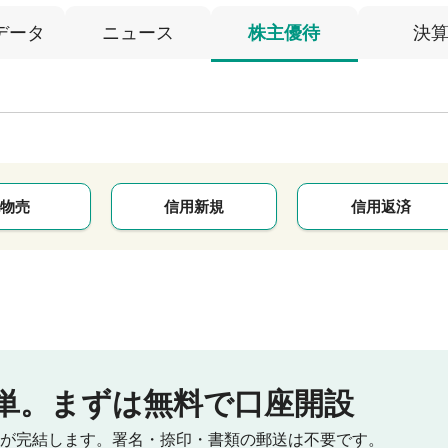
データ
ニュース
株主優待
決
物売
信用新規
信用返済
単。
まずは無料で口座開設
が完結します。
署名・捺印・書類の郵送は不要です。