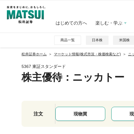
はじめての方へ
楽しむ・学ぶ
商品一覧
日本株
米国株
松井証券ホーム
マーケット情報(株式市況・株価検索など)
ニッ
5367 東証スタンダード
株主優待
：ニッカトー
注文
現物買
現