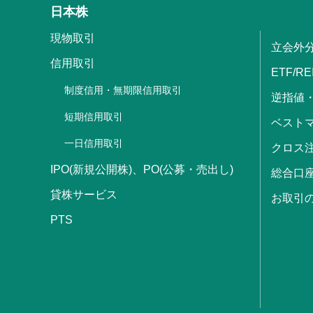
日本株
現物取引
立会外
信用取引
ETF/RE
制度信用・無期限信用取引
逆指値
短期信用取引
ベストマ
一日信用取引
クロス
IPO(新規公開株)、PO(公募・売出し)
総合口
貸株サービス
お取引
PTS