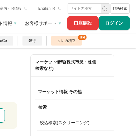
案内・IR情報
English IR
銘柄検索
口座開設
ログイン
ト情報
お客様サポート
DeCo
銀行
クレカ積立
マーケット情報(株式市況・株価
検索など)
マーケット情報 その他
検索
絞込検索(スクリーニング)