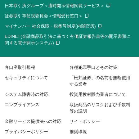
日本取引所グループ＜適時開示情報閲覧サービス＞
証券取引等監視委員会＜情報受付窓口＞
マイナンバー 社会保障・税番号制度(内閣官房)
EDINET(金融商品取引法に基づく有価証券報告書等の開示書類に
関する電子開示システム)
各口座取引規程
各種犯罪手口とその対策
セキュリティについて
「松井証券」の名前を無断使用
する業者
システム障害時の対応
投資用教材販売業者について
コンプライアンス
取扱商品のリスクおよび手数料
等の説明
金融サービス提供法への対応
サイトポリシー
プライバシーポリシー
推奨環境