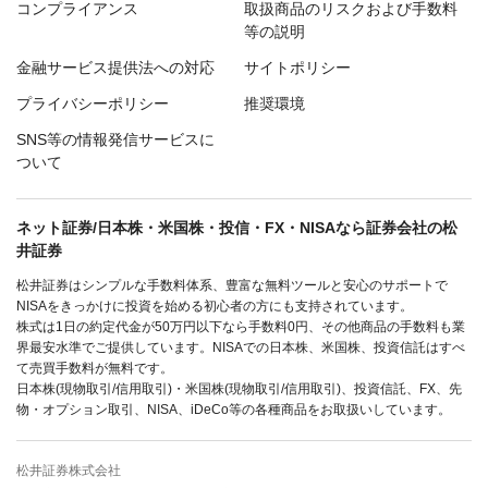
コンプライアンス
取扱商品のリスクおよび手数料
等の説明
金融サービス提供法への対応
サイトポリシー
プライバシーポリシー
推奨環境
SNS等の情報発信サービスに
ついて
ネット証券/日本株・米国株・投信・FX・NISAなら証券会社の松
井証券
松井証券はシンプルな手数料体系、豊富な無料ツールと安心のサポートで
NISAをきっかけに投資を始める初心者の方にも支持されています。
株式は1日の約定代金が50万円以下なら手数料0円、その他商品の手数料も業
界最安水準でご提供しています。NISAでの日本株、米国株、投資信託はすべ
て売買手数料が無料です。
日本株(現物取引/信用取引)・米国株(現物取引/信用取引)、投資信託、FX、先
物・オプション取引、NISA、iDeCo等の各種商品をお取扱いしています。
松井証券株式会社