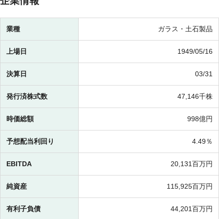
企業情報
業種
ガラス・土石製品
上場日
1949/05/16
決算日
03/31
発行済株式数
47,146千株
時価総額
998億円
予想配当利回り
4.49％
EBITDA
20,131百万円
純資産
115,925百万円
有利子負債
44,201百万円