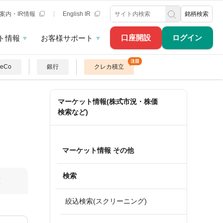
案内・IR情報
English IR
銘柄検索
口座開設
ログイン
ト情報
お客様サポート
DeCo
銀行
クレカ積立
マーケット情報(株式市況・株価
検索など)
マーケット情報 その他
検索
算
絞込検索(スクリーニング)