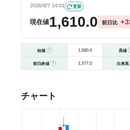
2026/8/7 14:01
更新
1,610.0
+
3
現在値
前日比
1,580.0
始値
高値
1,577.0
前日終値
出来高
チャート