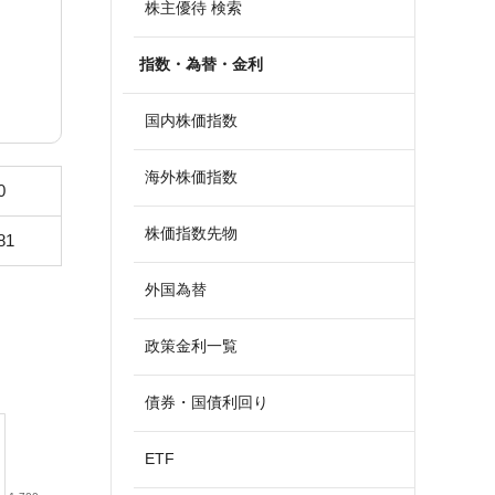
株主優待 検索
指数・為替・金利
国内株価指数
海外株価指数
0
株価指数先物
81
外国為替
政策金利一覧
債券・国債利回り
ETF