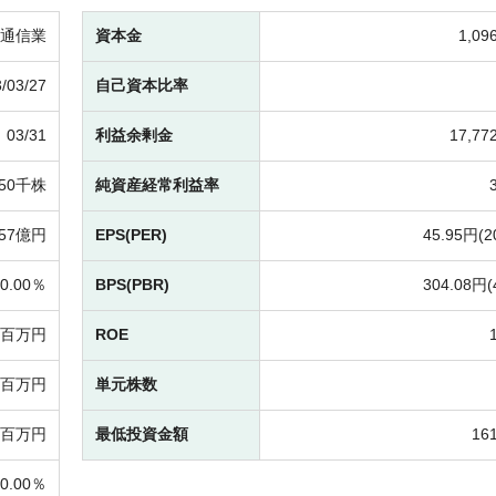
通信業
資本金
1,0
/03/27
自己資本比率
03/31
利益余剰金
17,7
650千株
純資産経常利益率
057億円
EPS(PER)
45.95円(
2
0.00％
BPS(PBR)
304.08円(
17百万円
ROE
64百万円
単元株数
0百万円
最低投資金額
16
0.00％