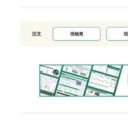
注文
現物買
現