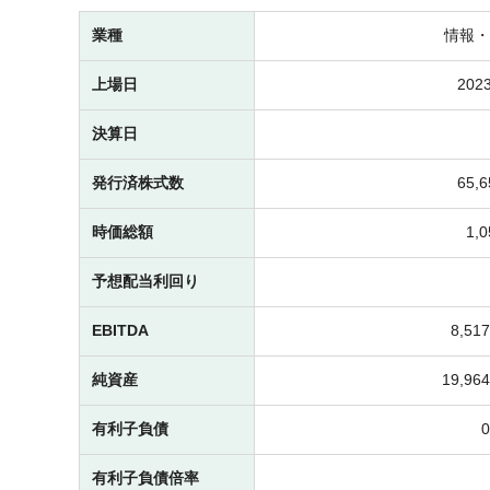
業種
情報・
上場日
2023
決算日
発行済株式数
65,
時価総額
1,
予想配当利回り
EBITDA
8,5
純資産
19,9
有利子負債
有利子負債倍率