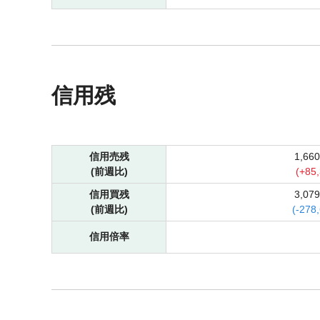
信用残
信用売残
1,66
(前週比)
(
+
85
信用買残
3,07
(前週比)
(
-
278
信用倍率