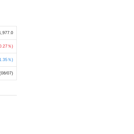
1,977.0
0.27％)
1.35％)
(08/07)