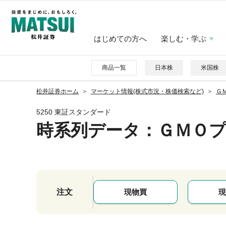
はじめての方へ
楽しむ・学ぶ
商品一覧
日本株
米国株
松井証券ホーム
マーケット情報(株式市況・株価検索など)
Ｇ
5250 東証スタンダード
時系列データ
：ＧＭＯ
注文
現物買
現