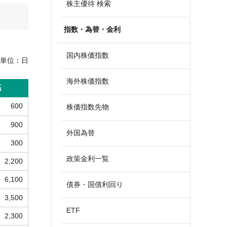
株主優待 検索
算
指数・為替・金利
国内株価指数
単位：
日
海外株価指数
高
600
株価指数先物
900
外国為替
300
政策金利一覧
2,200
6,100
債券・国債利回り
3,500
ETF
2,300