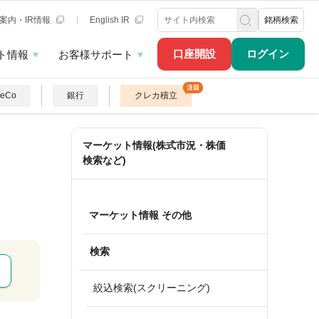
案内・IR情報
English IR
銘柄検索
口座開設
ログイン
ト情報
お客様サポート
DeCo
銀行
クレカ積立
マーケット情報(株式市況・株価
検索など)
マーケット情報 その他
検索
絞込検索(スクリーニング)