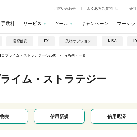
お問い合わせ
よくあるご質問
会社
手数料
サービス
ツール
キャンペーン
マーケッ
投資信託
FX
先物オプション
NISA
i
ＭＯプライム・ストラテジー(5250)
時系列データ
プライム・ストラテジー
物売
信用新規
信用返済