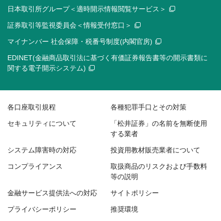
日本取引所グループ＜適時開示情報閲覧サービス＞
証券取引等監視委員会＜情報受付窓口＞
マイナンバー 社会保障・税番号制度(内閣官房)
EDINET(金融商品取引法に基づく有価証券報告書等の開示書類に
関する電子開示システム)
各口座取引規程
各種犯罪手口とその対策
セキュリティについて
「松井証券」の名前を無断使用
する業者
システム障害時の対応
投資用教材販売業者について
コンプライアンス
取扱商品のリスクおよび手数料
等の説明
金融サービス提供法への対応
サイトポリシー
プライバシーポリシー
推奨環境