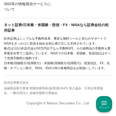
SNS等の情報発信サービスに
ついて
ネット証券/日本株・米国株・投信・FX・NISAなら証券会社の松
井証券
松井証券はシンプルな手数料体系、豊富な無料ツールと安心のサポートで
NISAをきっかけに投資を始める初心者の方にも支持されています。
株式は1日の約定代金が50万円以下なら手数料0円、その他商品の手数料も業
界最安水準でご提供しています。NISAでの日本株、米国株、投資信託はすべ
て売買手数料が無料です。
日本株(現物取引/信用取引)・米国株(現物取引/信用取引)、投資信託、FX、先
物・オプション取引、NISA、iDeCo等の各種商品をお取扱いしています。
松井証券株式会社
金融商品取引業者 関東財務局長(金商)第164号 加入協会：日本証券業協
会、一般社団法人 金融先物取引業協会
Copyright © Matsui Securities Co., Ltd.
メニュー