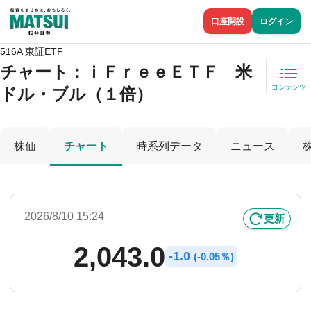
口座開設
ログイン
516A 東証ETF
チャート：
ｉＦｒｅｅＥＴＦ 米
コンテンツ
ドル・ブル（１倍）
株価
チャート
時系列データ
ニュース
2026/8/10 15:24
更新
2,043.0
-
1.0
(
-
0.05％)