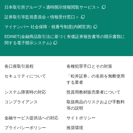
日本取引所グループ＜適時開示情報閲覧サービス＞
証券取引等監視委員会＜情報受付窓口＞
マイナンバー 社会保障・税番号制度(内閣官房)
EDINET(金融商品取引法に基づく有価証券報告書等の開示書類に
関する電子開示システム)
各口座取引規程
各種犯罪手口とその対策
セキュリティについて
「松井証券」の名前を無断使用
する業者
システム障害時の対応
投資用教材販売業者について
コンプライアンス
取扱商品のリスクおよび手数料
等の説明
金融サービス提供法への対応
サイトポリシー
プライバシーポリシー
推奨環境