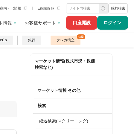
案内・IR情報
English IR
銘柄検索
口座開設
ログイン
ト情報
お客様サポート
DeCo
銀行
クレカ積立
マーケット情報(株式市況・株価
検索など)
マーケット情報 その他
検索
算
絞込検索(スクリーニング)