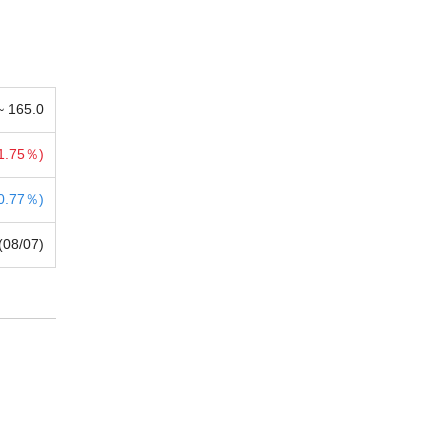
 ~
165.0
1.75％)
0.77％)
(08/07)