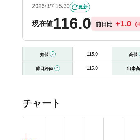
2026/8/7 15:30
更新
116.0
+
1.0
現在値
(
前日比
115.0
始値
高値
115.0
前日終値
出来
チャート