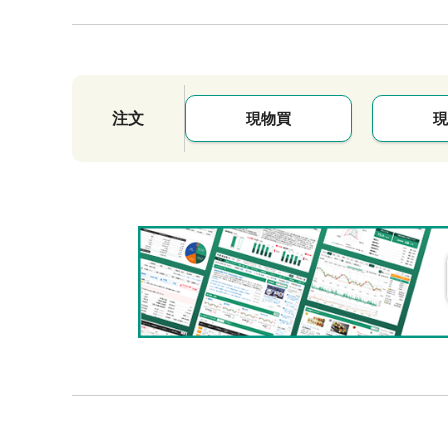
注文
現物買
現