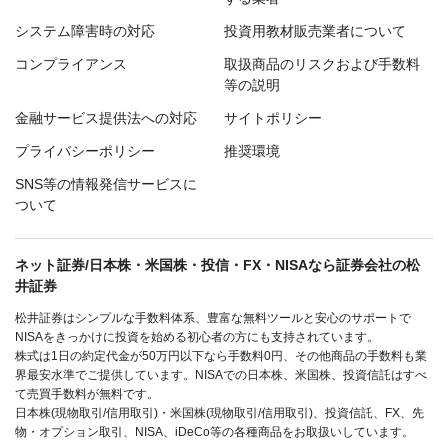
システム障害時の対応
投資用教材販売業者について
コンプライアンス
取扱商品のリスクおよび手数料
等の説明
金融サービス提供法への対応
サイトポリシー
プライバシーポリシー
推奨環境
SNS等の情報発信サービスに
ついて
ネット証券/日本株・米国株・投信・FX・NISAなら証券会社の松
井証券
松井証券はシンプルな手数料体系、豊富な無料ツールと安心のサポートで
NISAをきっかけに投資を始める初心者の方にも支持されています。
株式は1日の約定代金が50万円以下なら手数料0円、その他商品の手数料も業
界最安水準でご提供しています。NISAでの日本株、米国株、投資信託はすべ
て売買手数料が無料です。
日本株(現物取引/信用取引)・米国株(現物取引/信用取引)、投資信託、FX、先
物・オプション取引、NISA、iDeCo等の各種商品をお取扱いしています。