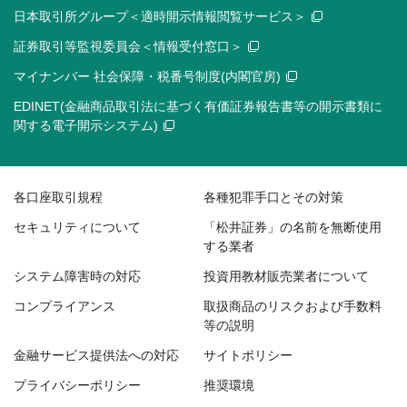
日本取引所グループ＜適時開示情報閲覧サービス＞
証券取引等監視委員会＜情報受付窓口＞
マイナンバー 社会保障・税番号制度(内閣官房)
EDINET(金融商品取引法に基づく有価証券報告書等の開示書類に
関する電子開示システム)
各口座取引規程
各種犯罪手口とその対策
セキュリティについて
「松井証券」の名前を無断使用
する業者
システム障害時の対応
投資用教材販売業者について
コンプライアンス
取扱商品のリスクおよび手数料
等の説明
金融サービス提供法への対応
サイトポリシー
プライバシーポリシー
推奨環境