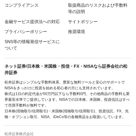
コンプライアンス
取扱商品のリスクおよび手数料
等の説明
金融サービス提供法への対応
サイトポリシー
プライバシーポリシー
推奨環境
SNS等の情報発信サービスに
ついて
ネット証券/日本株・米国株・投信・FX・NISAなら証券会社の松
井証券
松井証券はシンプルな手数料体系、豊富な無料ツールと安心のサポートで
NISAをきっかけに投資を始める初心者の方にも支持されています。
株式は1日の約定代金が50万円以下なら手数料0円、その他商品の手数料も業
界最安水準でご提供しています。NISAでの日本株、米国株、投資信託はすべ
て売買手数料が無料です。
日本株(現物取引/信用取引)・米国株(現物取引/信用取引)、投資信託、FX、先
物・オプション取引、NISA、iDeCo等の各種商品をお取扱いしています。
松井証券株式会社