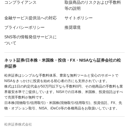
コンプライアンス
取扱商品のリスクおよび手数料
等の説明
金融サービス提供法への対応
サイトポリシー
プライバシーポリシー
推奨環境
SNS等の情報発信サービスに
ついて
ネット証券/日本株・米国株・投信・FX・NISAなら証券会社の松
井証券
松井証券はシンプルな手数料体系、豊富な無料ツールと安心のサポートで
NISAをきっかけに投資を始める初心者の方にも支持されています。
株式は1日の約定代金が50万円以下なら手数料0円、その他商品の手数料も業
界最安水準でご提供しています。NISAでの日本株、米国株、投資信託はすべ
て売買手数料が無料です。
日本株(現物取引/信用取引)・米国株(現物取引/信用取引)、投資信託、FX、先
物・オプション取引、NISA、iDeCo等の各種商品をお取扱いしています。
松井証券株式会社