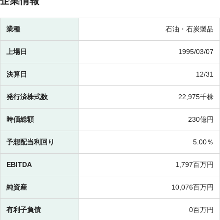
企業情報
業種
石油・石炭製品
上場日
1995/03/07
決算日
12/31
発行済株式数
22,975千株
時価総額
230億円
予想配当利回り
5.00％
EBITDA
1,797百万円
純資産
10,076百万円
有利子負債
0百万円