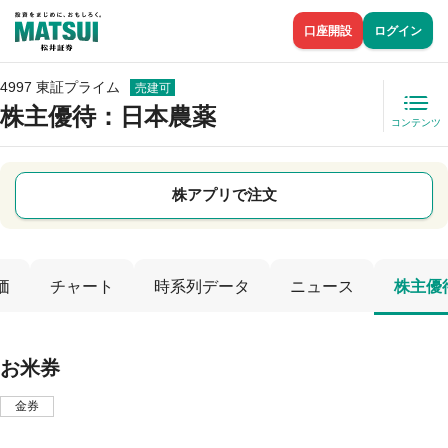
口座開設
ログイン
4997 東証プライム
売建可
株主優待
：日本農薬
コンテンツ
株アプリで注文
価
チャート
時系列データ
ニュース
株主優
お米券
金券