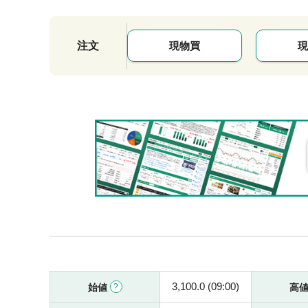
注文
現物買
現
3,100.0 (09:00)
始値
高