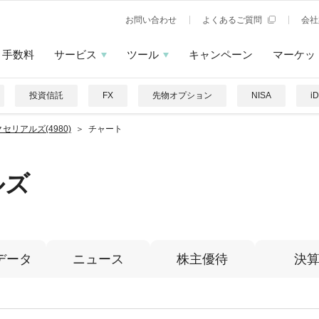
お問い合わせ
よくあるご質問
会社
手数料
サービス
ツール
キャンペーン
マーケッ
投資信託
FX
先物オプション
NISA
i
セリアルズ(4980)
チャート
ルズ
データ
ニュース
株主優待
決