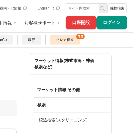
案内・IR情報
English IR
銘柄検索
口座開設
ログイン
ト情報
お客様サポート
DeCo
銀行
クレカ積立
マーケット情報(株式市況・株価
検索など)
マーケット情報 その他
検索
算
絞込検索(スクリーニング)