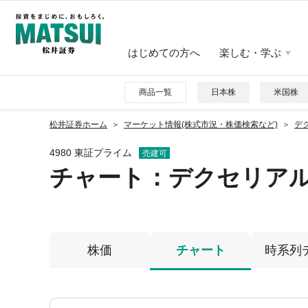
はじめての方へ
楽しむ・学ぶ
商品一覧
日本株
米国株
松井証券ホーム
マーケット情報(株式市況・株価検索など)
デク
4980 東証プライム
売建可
チャート：
デクセリア
株価
チャート
時系列