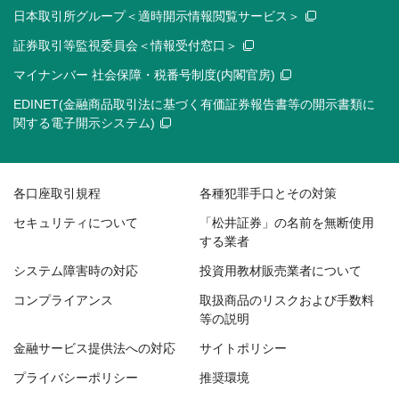
日本取引所グループ＜適時開示情報閲覧サービス＞
証券取引等監視委員会＜情報受付窓口＞
マイナンバー 社会保障・税番号制度(内閣官房)
EDINET(金融商品取引法に基づく有価証券報告書等の開示書類に
関する電子開示システム)
各口座取引規程
各種犯罪手口とその対策
セキュリティについて
「松井証券」の名前を無断使用
する業者
システム障害時の対応
投資用教材販売業者について
コンプライアンス
取扱商品のリスクおよび手数料
等の説明
金融サービス提供法への対応
サイトポリシー
プライバシーポリシー
推奨環境