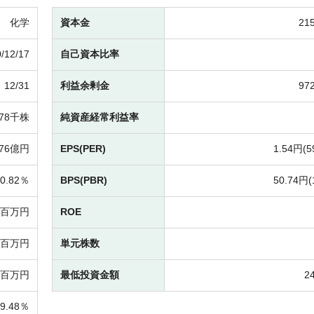
化学
資本金
21
/12/17
自己資本比率
12/31
利益余剰金
97
278千株
純資産経常利益率
76億円
EPS(PER)
1.54円(
5
0.82％
BPS(PBR)
50.74円(
7百万円
ROE
92百万円
単元株数
18百万円
最低投資金額
2
59.48％