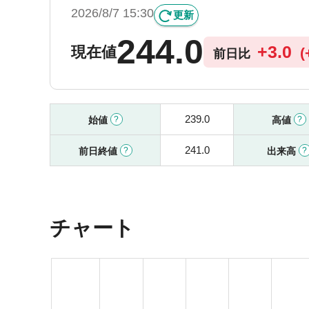
2026/8/7 15:30
更新
244.0
+
3.0
現在値
(
前日比
239.0
始値
高値
241.0
前日終値
出来高
チャート