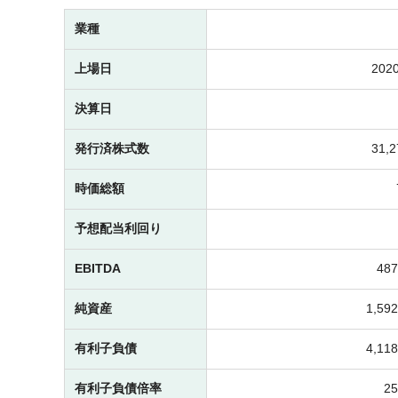
業種
上場日
2020
決算日
発行済株式数
31,
時価総額
予想配当利回り
EBITDA
48
純資産
1,5
有利子負債
4,1
有利子負債倍率
2