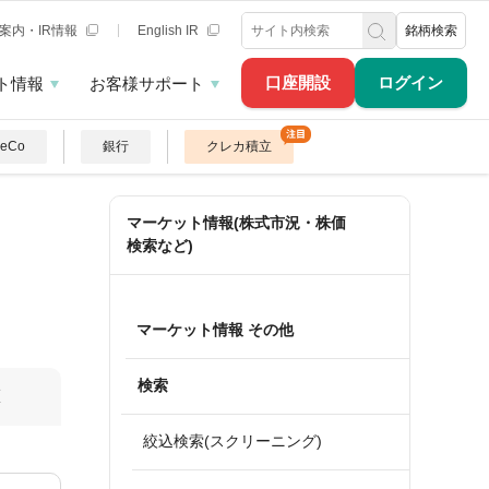
案内・IR情報
English IR
銘柄検索
口座開設
ログイン
ト情報
お客様サポート
DeCo
銀行
クレカ積立
マーケット情報(株式市況・株価
検索など)
マーケット情報 その他
検索
算
絞込検索(スクリーニング)