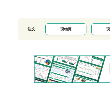
注文
現物買
現