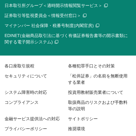
日本取引所グループ＜適時開示情報閲覧サービス＞
証券取引等監視委員会＜情報受付窓口＞
マイナンバー 社会保障・税番号制度(内閣官房)
EDINET(金融商品取引法に基づく有価証券報告書等の開示書類に
関する電子開示システム)
各口座取引規程
各種犯罪手口とその対策
セキュリティについて
「松井証券」の名前を無断使用
する業者
システム障害時の対応
投資用教材販売業者について
コンプライアンス
取扱商品のリスクおよび手数料
等の説明
金融サービス提供法への対応
サイトポリシー
プライバシーポリシー
推奨環境