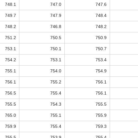
748.1
747.0
747.6
749.7
747.9
748.4
748.2
746.8
748.2
751.2
750.5
750.9
753.1
750.1
750.7
754.2
753.1
753.4
755.1
754.0
754.9
756.1
755.2
756.1
756.5
755.4
756.1
755.5
754.3
755.5
765.0
755.1
755.9
759.9
755.4
759.3
755.5
753.9
755.4