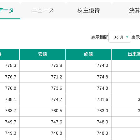
データ
ニュース
株主優待
決
表示期間
表示
3ヶ月
値
安値
終値
出来
775.3
773.8
774.0
776.7
771.2
774.8
776.8
773.6
774.8
788.1
774.7
781.6
763.7
760.5
763.0
749.7
747.6
748.0
749.3
746.8
748.3