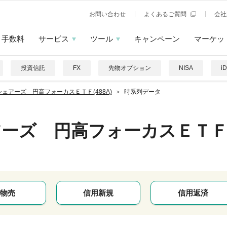
お問い合わせ
よくあるご質問
会社
手数料
サービス
ツール
キャンペーン
マーケッ
投資信託
FX
先物オプション
NISA
i
シェアーズ 円高フォーカスＥＴＦ(488A)
時系列データ
アーズ 円高フォーカスＥＴ
物売
信用新規
信用返済