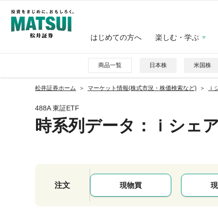
はじめての方へ
楽しむ・学ぶ
商品一覧
日本株
米国株
松井証券ホーム
マーケット情報(株式市況・株価検索など)
ｉ
488A 東証ETF
時系列データ
：ｉシェ
注文
現物買
現