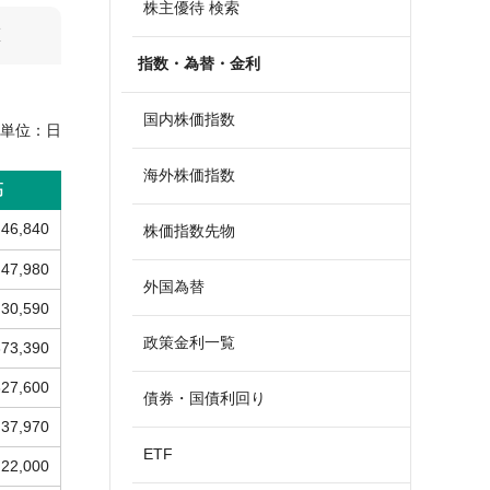
株主優待 検索
算
指数・為替・金利
国内株価指数
単位：
日
海外株価指数
高
46,840
株価指数先物
47,980
外国為替
30,590
政策金利一覧
373,390
327,600
債券・国債利回り
37,970
ETF
22,000