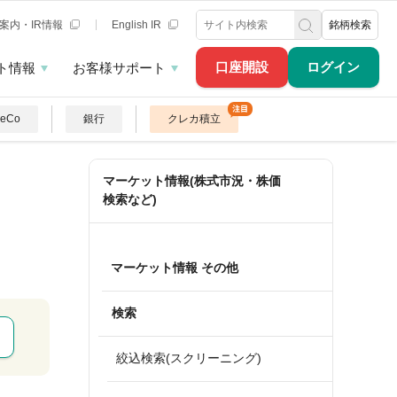
案内・IR情報
English IR
銘柄検索
口座開設
ログイン
ト情報
お客様サポート
DeCo
銀行
クレカ積立
マーケット情報(株式市況・株価
検索など)
Ｆ
マーケット情報 その他
検索
絞込検索(スクリーニング)